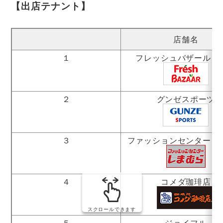
【出店テナント】
店舗名
１
フレッシュ
バザール
さ
２
グンゼスポーツ
３
ファッション
センター
し
４
コメダ珈琲店
スクロールできます
５
ジョイフル