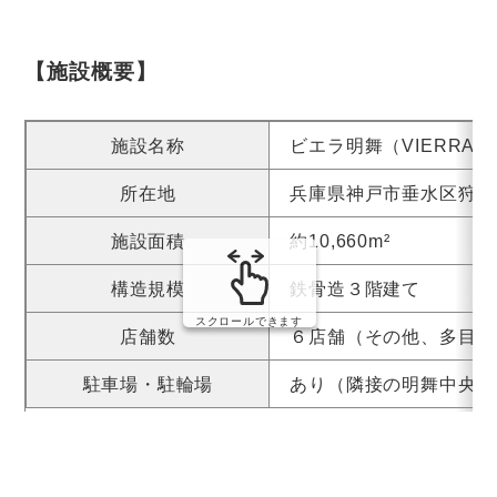
【施設概要】
施設名称
ビエラ明舞（VIERRA Me
所在地
兵庫県神戸市垂水区狩口
施設面積
約10,660m²
構造規模
鉄骨造３階建て
スクロールできます
店舗数
６店舗（その他、多目的
駐車場・駐輪場
あり（隣接の明舞中央パ