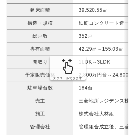
延床面積
39,520.55㎡
構造・規模
鉄筋コンクリート造一部
総戸数
352戸
専有面積
42.29㎡～155.03㎡
間取り
1LDK～3LDK
予定販売価格
2,800万円台～24,80
スクロールできます
駐車場台数
184台
売主
三菱地所レジデンス株式
施工
株式会社大林組
管理会社
管理組合成立後、三菱地