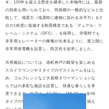
す。100年を超える歴史を継承した本物件には、最新
の技術も用いられており、同規模の一般的なビルと比
較して、地震力（地震時に建物に加わる水平力）を3
分の1程度に低減する制震構造である「デュアル・フ
レーム・システム（DFS）」を採用し、停電時でも
非常用エレベーターの稼働が出来るように、屋上階に
非常用発電機を設置し、防災性を追求しました。
共用施設については、港町神戸の眺望を楽しめる
スカイラウンジや２タイプのゲストルームをはじ
め、ゴルフレンジなど大規模タワーマンションな
らではの多彩な施設を設置し、快適な暮らしを享
受できます。住戸は、42.29㎡～155.03㎡、全46
タイプの豊富なプランバリエーションを取り揃え