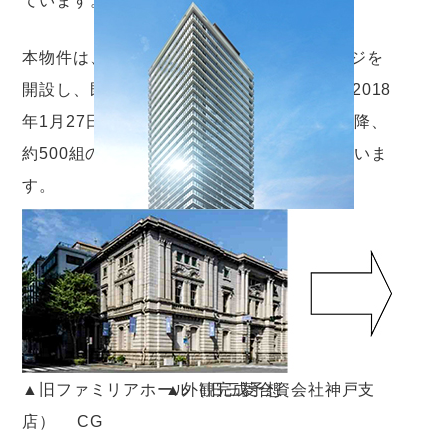
ています。
本物件は、2017年6月6日に物件ホームページを
開設し、既に約2,700件のお問い合わせと、2018
年1月27日のモデルルーム事前案内会開始以降、
約500組のご来場と、高い関心をいただいていま
す。
▲旧ファミリアホール（旧三菱合資会社神戸支
▲外観完成予想
店）
CG