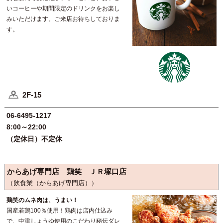
いコーヒーや期間限定のドリンクをお楽し
みいただけます。ご来店お待ちしておりま
す。
2F-15
06-6495-1217
8:00～22:00
（定休日）不定休
からあげ専門店 鶏笑 ＪＲ塚口店
（飲食業（からあげ専門店））
鶏笑のムネ肉は、うまい！
国産若鶏100％使用！鶏肉は店内仕込み
で、中津しょうゆ使用のこだわり秘伝ダレ